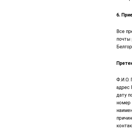
6. При
Все пр
почты
Белгор
Прете
Ф.И.О.
адрес 
дату п
номер 
наимен
причин
контак