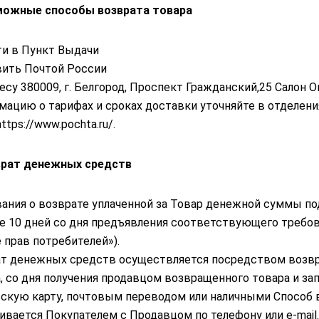
зможные способы возврата товара
и в Пункт Выдачи
ить Почтой России
есу 380009, г. Белгород, Проспект Гражданский,25 Салон
ацию о тарифах и сроках доставки уточняйте в отделения
ttps://www.pochta.ru/.
врат денежных средств
ания о возврате уплаченной за Товар денежной суммы п
е 10 дней со дня предъявления соответствующего требова
 прав потребителей»).
т денежных средств осуществляется посредством возвр
, со дня получения продавцом возвращенного товара и зап
скую карту, почтовым переводом или наличными Способ
ивается Покупателем с Продавцом по телефону или e-mail.