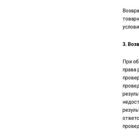
Возвра
товарн
услови
3. Воз
При об
права 
провер
провед
резуль
недост
резуль
ответс
провед