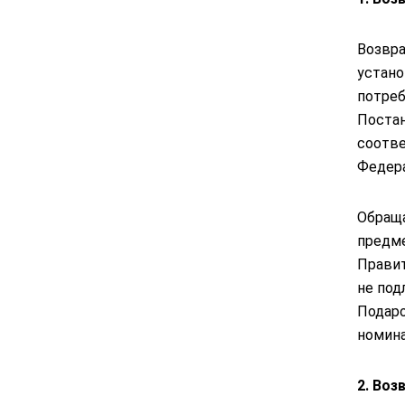
Возвра
устано
потреб
Постан
соотве
Федера
Обраща
предме
Правит
не под
Подаро
номина
2. Воз