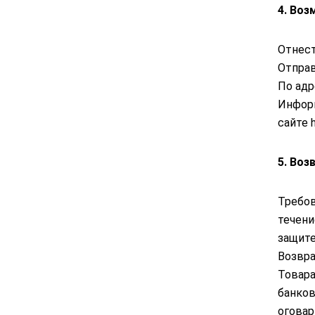
4. Во
Отнест
Отправ
По адр
Информ
сайте h
5. Воз
Требов
течени
защите
Возвра
Товара
банков
оговар