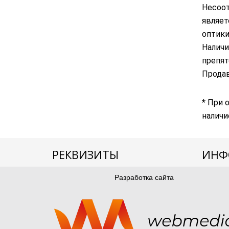
Несоот
являет
оптики
Наличи
препят
Продав
* При 
наличи
РЕКВИЗИТЫ
ИНФ
Тел:
Разработка сайта
О нас
panorama
optica
@ya
ndex.ru
Оплата 
Подароч
Адрес салона: г. Белгород, Гражданский
пр-т, д. 25
Гарантия