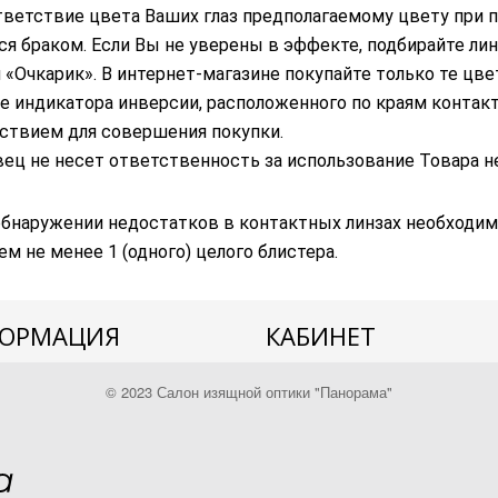
ветствие цвета Ваших глаз предполагаемому цвету при п
ся браком. Если Вы не уверены в эффекте, подбирайте лин
 «Очкарик». В интернет-магазине покупайте только те цв
е индикатора инверсии, расположенного по краям контакт
ствием для совершения покупки.
ец не несет ответственность за использование Товара не
обнаружении недостатков в контактных линзах необходим
ем не менее 1 (одного) целого блистера.
ОРМАЦИЯ
КАБИНЕТ
Войти
© 2023 Салон изящной оптики "Панорама"
и доставка
Зарегистрироваться
ные сертификаты
Корзина
 и возврат