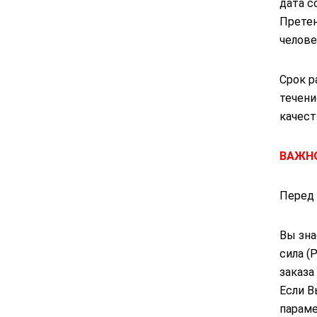
дата с
Претен
челове
Срок р
течени
качест
ВАЖНО
Перед 
Вы зна
сила (
заказа
Если В
параме