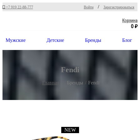
/
+7 919 22-88-777
Войти
Зарегистрироваться
Корзина
0 ₽
Мужские
Детские
Бренды
Блог
Fendi
Главная
Бренды
Fendi
NEW